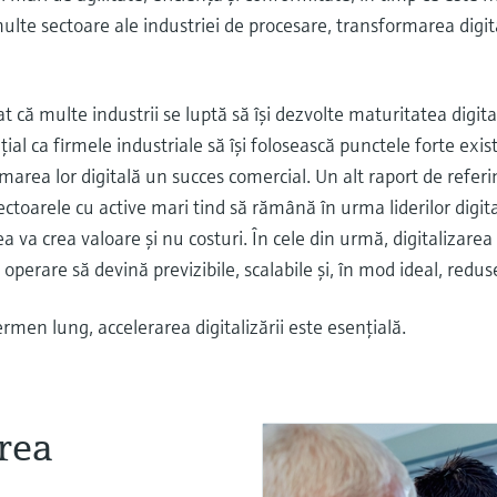
 multe sectoare ale industriei de procesare, transformarea digi
că multe industrii se luptă să îşi dezvolte maturitatea digita
ţial ca firmele industriale să îşi folosească punctele forte exis
marea lor digitală un succes comercial. Un alt raport de referin
oarele cu active mari tind să rămână în urma liderilor digita
rea va crea valoare şi nu costuri. În cele din urmă, digitalizar
de operare să devină previzibile, scalabile şi, în mod ideal, redus
ermen lung, accelerarea digitalizării este esenţială.
rea