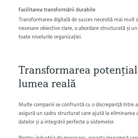
Facilitarea transformării durabile
Transformarea digitală de succes necesită mai mult 
necesare obiective clare, o abordare structurată şi
toate nivelurile organizaţiei.
Transformarea potenţialu
lumea reală
Multe companii se confruntă cu o discrepanţă între amb
asigură un cadru structurat care ajută la eliminarea
datelor şi a integrării perfecte a sistemelor.
Pentru industria de procesare, aceasta înseamnă capa