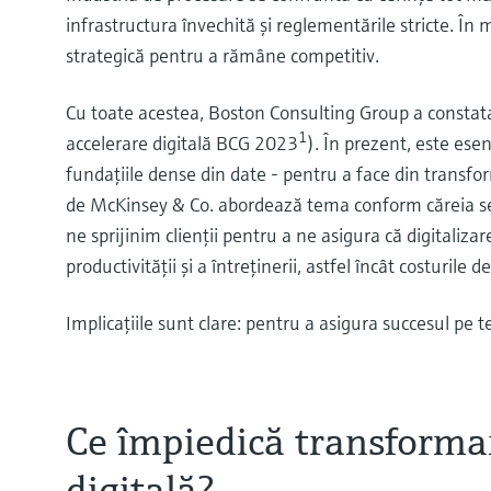
infrastructura învechită şi reglementările stricte. În
strategică pentru a rămâne competitiv.
Cu toate acestea, Boston Consulting Group a constatat 
1
accelerare digitală BCG 2023
). În prezent, este esen
fundaţiile dense din date - pentru a face din transfor
de McKinsey & Co. abordează tema conform căreia sect
ne sprijinim clienţii pentru a ne asigura că digitaliza
productivităţii şi a întreținerii, astfel încât costurile 
Implicaţiile sunt clare: pentru a asigura succesul pe t
Ce împiedică transforma
digitală?