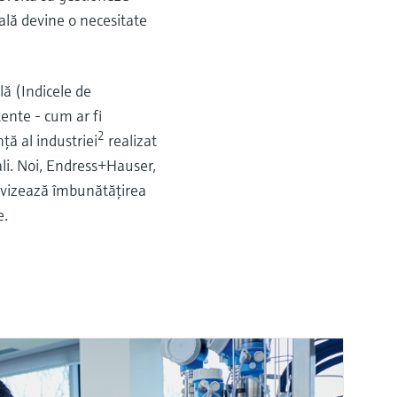
tală devine o necesitate
lă (Indicele de
tente - cum ar fi
2
ţă al industriei
realizat
li. Noi, Endress+Hauser,
ea vizează îmbunătăţirea
e.