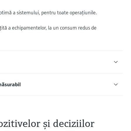
imă a sistemului, pentru toate operaţiunile.
tăţită a echipamentelor, la un consum redus de
măsurabil
itivelor şi deciziilor