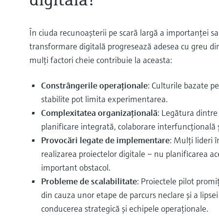
În ciuda recunoaşterii pe scară largă a importanţei sal
transformare digitală progresează adesea cu greu din
mulţi factori cheie contribuie la aceasta:
Constrângerile operaţionale
: Culturile bazate p
stabilite pot limita experimentarea.
Complexitatea organizaţională
: Legătura dintre
planificare integrată, colaborare interfuncţională 
Provocări legate de implementare
: Mulţi lideri
realizarea proiectelor digitale – nu planificarea a
important obstacol.
Probleme de scalabilitate
: Proiectele pilot prom
din cauza unor etape de parcurs neclare şi a lipse
conducerea strategică şi echipele operaţionale.