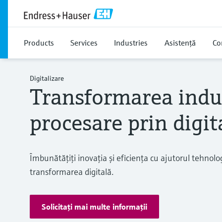
Products
Services
Industries
Asistență
Co
Digitalizare
Transformarea indus
procesare prin digit
Îmbunătăţiţi inovaţia şi eficienţa cu ajutorul tehnologii
transformarea digitală.
Solicitaţi mai multe informaţii