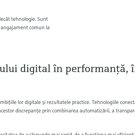
decât tehnologie. Sunt
 un angajament comun la
lui digital în performanţă, 
iţiile lor digitale şi rezultatele practice. Tehnologiile conec
 acestor discrepanţe prin combinarea automatizării, a transpar
citatea de a răspunde mai rapid, de a funcţiona mai eficient 