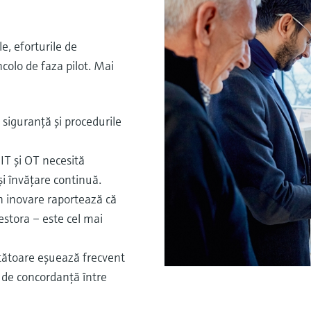
e, eforturile de
colo de faza pilot. Mai
e siguranţă şi procedurile
 IT şi OT necesită
şi învăţare continuă.
 în inovare raportează că
cestora – este cel mai
iţătoare eşuează frecvent
i de concordanţă între