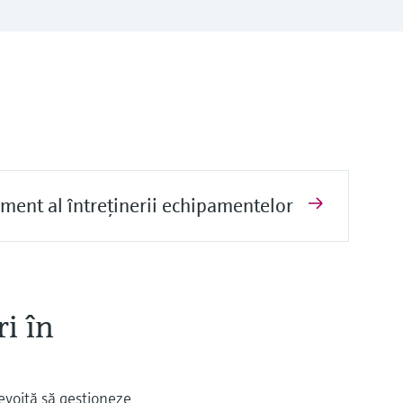
ment al întreţinerii echipamentelor
i în
nevoită să gestioneze