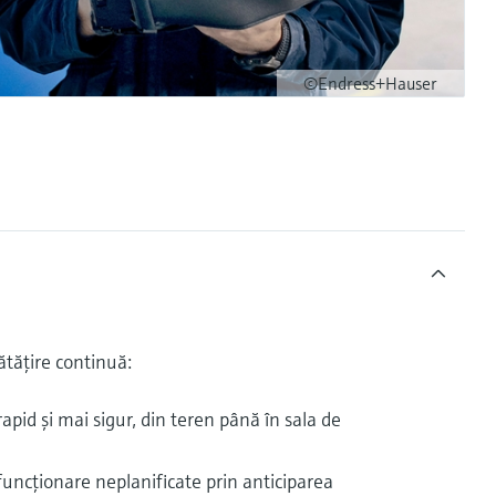
©Endress+Hauser
tăţire continuă:
rapid şi mai sigur, din teren până în sala de
funcţionare neplanificate prin anticiparea