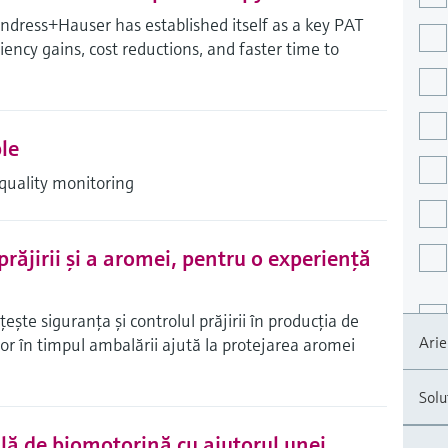
ress+Hauser has established itself as a key PAT
ciency gains, cost reductions, and faster time to
le
quality monitoring
răjirii şi a aromei, pentru o experienţă
te siguranţa şi controlul prăjirii în producţia de
Arie
lor în timpul ambalării ajută la protejarea aromei
Soluţ
lă de biomotorină cu ajutorul unei