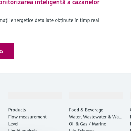
nitorizarea inteligentă a cazanelor
rmaţii energetice detaliate obţinute în timp real
es
Produse și servicii
Industrii
Products
Food & Beverage
Flow measurement
Water, Wastewater & Wast
Level
e
Oil & Gas / Marine
Liquid analysis
Life Sciences