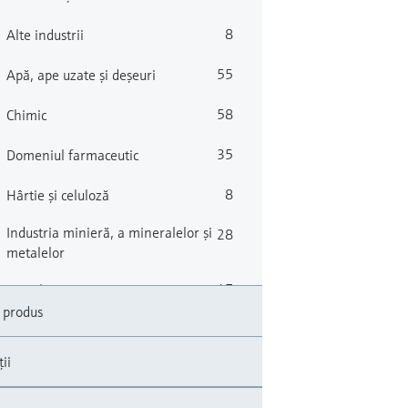
8
Alte industrii
55
Apă, ape uzate și deșeuri
58
Chimic
35
Domeniul farmaceutic
8
Hârtie şi celuloză
Industria minieră, a mineralelor şi
28
metalelor
47
Petrol şi gaz / Marin
 produs
37
Putere şi energie
ii