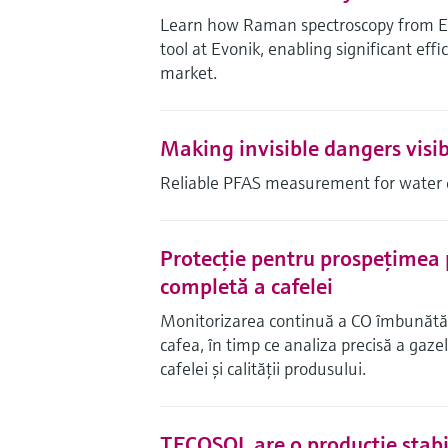
Learn how Raman spectroscopy from End
tool at Evonik, enabling significant effi
market.
Making invisible dangers visib
Reliable PFAS measurement for water 
Protecţie pentru prospeţimea p
completă a cafelei
Monitorizarea continuă a CO îmbunătăţeş
cafea, în timp ce analiza precisă a gaze
cafelei şi calităţii produsului.
TECOSOL are o producţie stabi