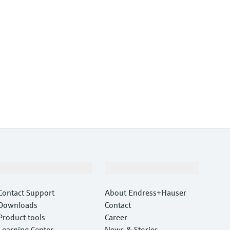
Suport
Companie
Contact Support
About Endress+Hauser
Downloads
Contact
Product tools
Career
Learning Center
News & Stories