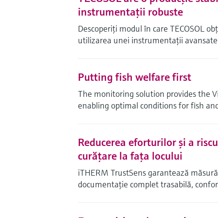
instrumentaţii robuste
Descoperiţi modul în care TECOSOL obţi
utilizarea unei instrumentaţii avansate
Putting fish welfare first
The monitoring solution provides the Vi
enabling optimal conditions for fish and
Reducerea eforturilor şi a riscu
curăţare la faţa locului
iTHERM TrustSens garantează măsurări f
documentaţie complet trasabilă, confor