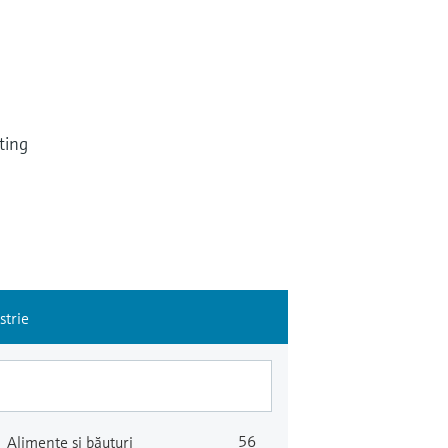
ting
strie
56
Alimente şi băuturi