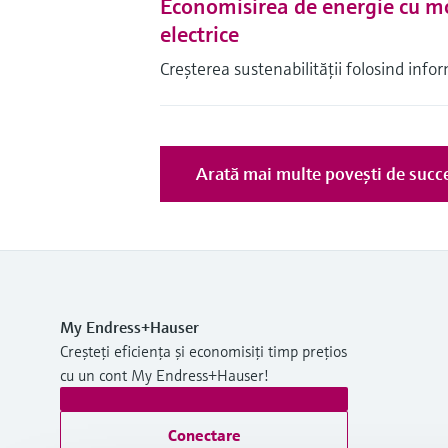
Economisirea de energie cu mo
electrice
Creşterea sustenabilităţii folosind info
Arată mai multe poveşti de succ
My Endress+Hauser
Creșteți eficiența și economisiți timp prețios
cu un cont My Endress+Hauser!
Conectare