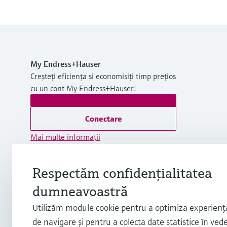
My Endress+Hauser
Creșteți eficiența și economisiți timp prețios
cu un cont My Endress+Hauser!
Conectare
Mai multe informaţii
Endress+Hauser Romania SRL
România
Respectăm confidenţialitatea
dumneavoastră
+40 (21) 315 90 67
Utilizăm module cookie pentru a optimiza experie
de navigare şi pentru a colecta date statistice în ved
info.ro@endress.com