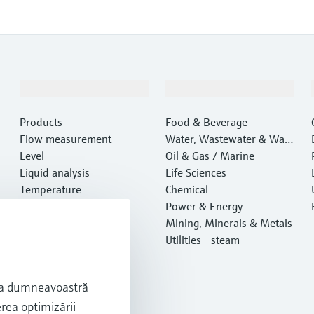
Produse și servicii
Industrii
Products
Food & Beverage
Flow measurement
Water, Wastewater & Wast
Level
e
Oil & Gas / Marine
Liquid analysis
Life Sciences
Temperature
Chemical
Pressure
Power & Energy
System products
Mining, Minerals & Metals
Optical analysis
Utilities - steam
Netilion IIoT
Software
nţa dumneavoastră
Featured products
erea optimizării
Product tools