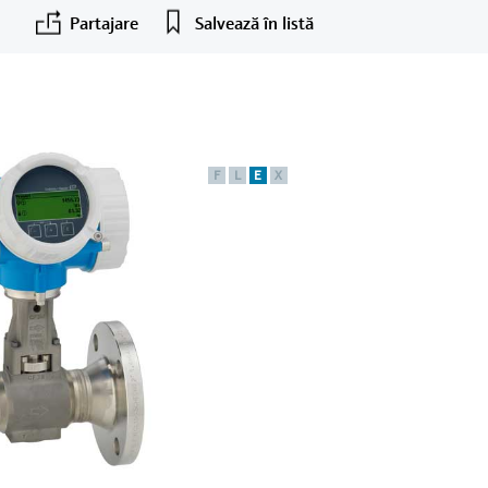
Partajare
Salvează în listă
F
L
E
X