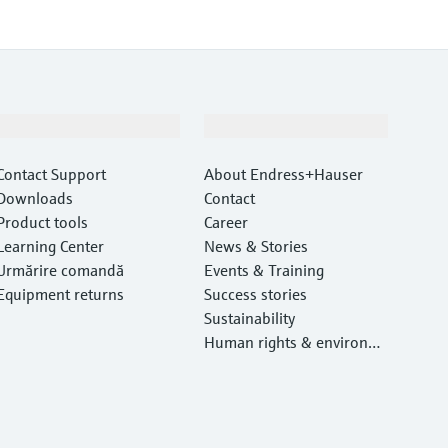
Suport
Companie
Contact Support
About Endress+Hauser
Downloads
Contact
Product tools
Career
Learning Center
News & Stories
Urmărire comandă
Events & Training
Equipment returns
Success stories
Sustainability
Human rights & environm
ental protection