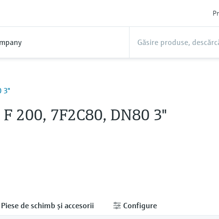
Pr
mpany
 3"
l F 200, 7F2C80, DN80 3"
Piese de schimb şi accesorii
Configure