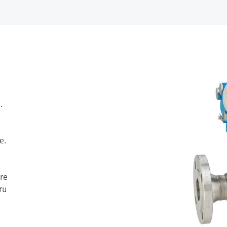
.
e.
re
ru