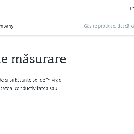
Pr
mpany
 de măsurare
de şi substanţe solide în vrac –
itatea, conductivitatea sau