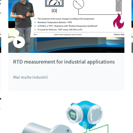
user permite detectarea nivelului punctual,
m ar fi conductivitatea, constanta dielectrică,
. Detectarea nivelului punctual nu este afectată nici
e lichidele care formează bule.
icaţie. Endress+Hauser.
RTD measurement for industrial applications
Mai multe industrii