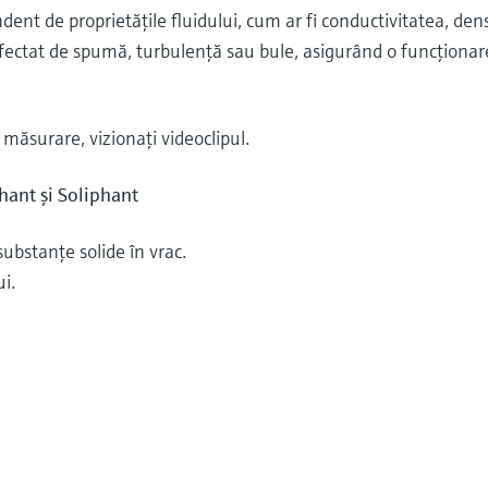
ent de proprietăţile fluidului, cum ar fi conductivitatea, dens
ctat de spumă, turbulenţă sau bule, asigurând o funcţionare
măsurare, vizionaţi videoclipul.
hant şi Soliphant
substanţe solide în vrac.
ui.