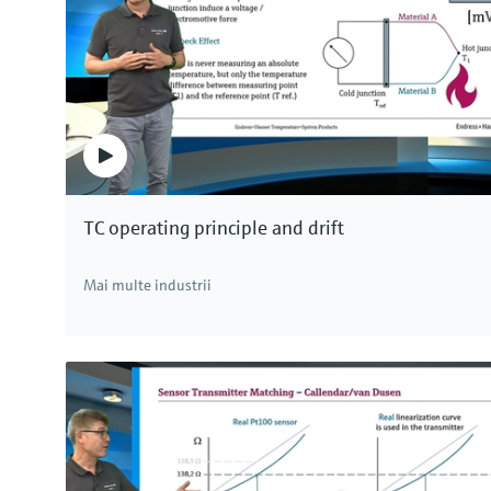
într-un semnal de comutare.
Principiul vibronic de măsurare marca Endress+Ha
neafectată de proprietăţile fizice ale fluidului, cu
modificările densităţii, presiunii sau temperaturii
măcar de turbulenţe, de formarea de spumă sau d
Noi avem câte o soluţie adecvată pentru orice apl
TC operating principle and drift
Mai multe industrii