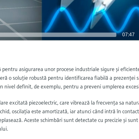
07:47
 pentru asigurarea unor procese industriale sigure şi eficiente
feră o soluţie robustă pentru identificarea fiabilă a prezenţei 
 un nivel definit, de exemplu, pentru a preveni umplerea exces
are excitată piezoelectric, care vibrează la frecvenţa sa natur
chid, oscilaţia este amortizată, iar atunci când intră în contac
eplasează. Aceste schimbări sunt detectate cu precizie şi sunt
lui.