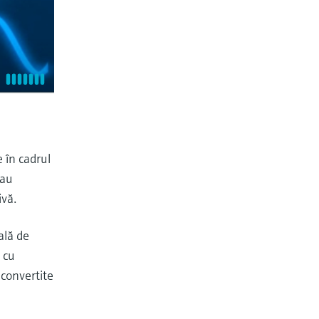
 în cadrul
sau
ivă.
ală de
t cu
 convertite