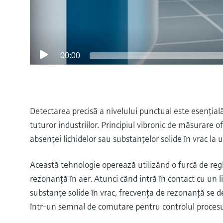
00:00
Detectarea precisă a nivelului punctual este esenţială
tuturor industriilor. Principiul vibronic de măsurare o
absenţei lichidelor sau substanţelor solide în vrac la
Această tehnologie operează utilizând o furcă de regl
rezonanţă în aer. Atunci când intră în contact cu un li
substanţe solide în vrac, frecvenţa de rezonanţă se d
într-un semnal de comutare pentru controlul procesu